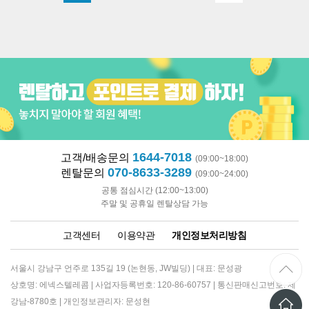
1644-7018
고객/배송문의
(09:00~18:00)
070-8633-3289
렌탈문의
(09:00~24:00)
공통 점심시간 (12:00~13:00)
주말 및 공휴일 렌탈상담 가능
고객센터
이용약관
개인정보처리방침
서울시 강남구 언주로 135길 19 (논현동, JW빌딩) | 대표: 문성광
상호명: 에넥스텔레콤 | 사업자등록번호: 120-86-60757 | 통신판매신고번호: 제
강남-8780호 | 개인정보관리자: 문성현